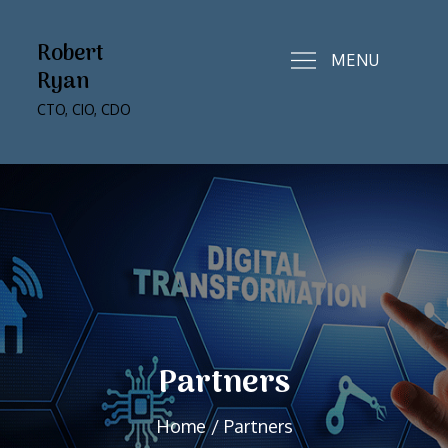
Skip
to
Robert
MENU
content
Ryan
CTO, CIO, CDO
Partners
Home
Partners